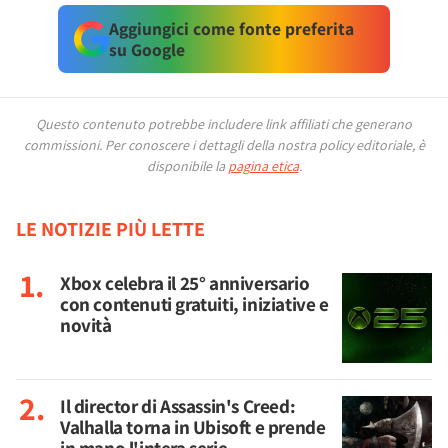
Aggiungici come fonte preferita
su Google
Questo contenuto potrebbe includere link affiliati che generano
commissioni.
Per conoscere i dettagli della nostra policy editoriale, è
disponibile la
pagina etica
.
LE NOTIZIE PIÙ LETTE
Xbox celebra il 25° anniversario
con contenuti gratuiti, iniziative e
novità
Il director di Assassin's Creed:
Valhalla torna in Ubisoft e prende