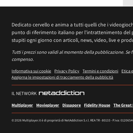
Dedicato cervello e anima a tutti quelli che i videogiochi
punto di riferimento italiano per l'intrattenimento del 
stupiti ogni giorno con articoli, news, video, live e prod
Tutti i prezzi sono validi al momento della pubblicazione. Se 
compenso.
Informativa sui cookie
Privacy Policy
Termini e condizioni
Etica 
Aggiorna le impostazioni di tracciamento della pubblicità
IL NETWORK
Multiplayer
Movieplayer
Dissapore
Fidelity House
The Great
© 2026 Multiplayer.it è di proprietà di NetAddiction S.r.l. REA TR - 80133 - P.iva: 012065