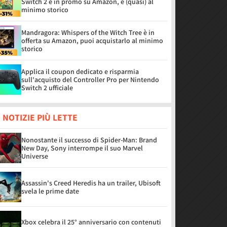
Switch 2 è in promo su Amazon, è (quasi) al
minimo storico
Mandragora: Whispers of the Witch Tree è in
offerta su Amazon, puoi acquistarlo al minimo
storico
Applica il coupon dedicato e risparmia
sull'acquisto del Controller Pro per Nintendo
Switch 2 ufficiale
 NOTIZIE PIÙ LETTE
Nonostante il successo di Spider-Man: Brand
New Day, Sony interrompe il suo Marvel
Universe
Assassin's Creed Heredis ha un trailer, Ubisoft
svela le prime date
Xbox celebra il 25° anniversario con contenuti