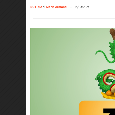
NOTIZIA
di
Marie Armondi
—
15/03/2024