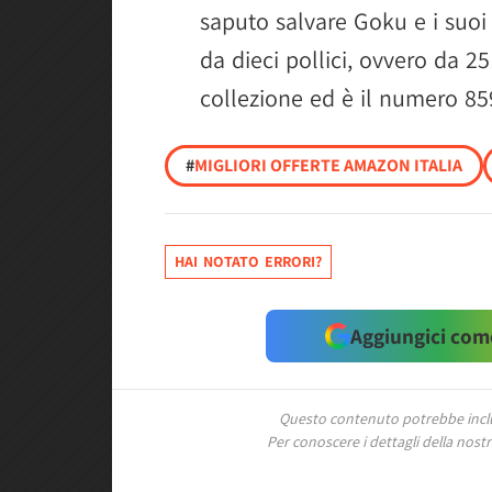
saputo salvare Goku e i suoi
da dieci pollici, ovvero da 25
collezione ed è il numero 859
#
MIGLIORI OFFERTE AMAZON ITALIA
HAI NOTATO ERRORI?
Aggiungici come
Questo contenuto potrebbe includ
Per conoscere i dettagli della nostra