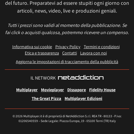
del futuro. Preparatevi ad essere stupiti ogni giorno con
articoli, news, video, live e produzioni geniali.
Tutti i prezzi sono validi al momento della pubblicazione. Se
fai click o acquisti qualcosa, potremmo ricevere un compenso.
Informativa sui cookie
Privacy Policy
Termini e condizioni
Etica e trasparenza
Contatti
Lavora con noi
Aggiorna le impostazioni di tracciamento della pubblicità
IL NETWORK
Multiplayer
Movieplayer
Dissapore
Fidelity House
The Great Pizza
Multiplayer Edizioni
© 2026 Multiplayer.it è di proprietà di NetAddiction S.r.l. REA TR - 80133 - P.iva:
01206540559 – Sede Legale: Piazza Europa, 19 - 05100 Terni (TR) Italy