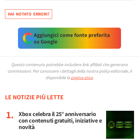
HAI NOTATO ERRORI?
Aggiungici come fonte preferita
su Google
Questo contenuto potrebbe includere link affiliati che generano
commissioni.
Per conoscere i dettagli della nostra policy editoriale, è
disponibile la
pagina etica
.
LE NOTIZIE PIÙ LETTE
Xbox celebra il 25° anniversario
con contenuti gratuiti, iniziative e
novità