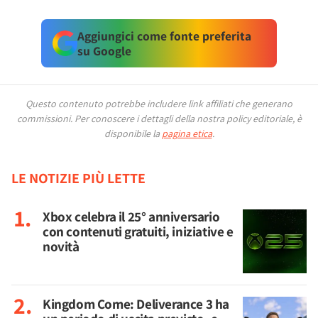
Aggiungici come fonte preferita
su Google
Questo contenuto potrebbe includere link affiliati che generano
commissioni.
Per conoscere i dettagli della nostra policy editoriale, è
disponibile la
pagina etica
.
LE NOTIZIE PIÙ LETTE
Xbox celebra il 25° anniversario
con contenuti gratuiti, iniziative e
novità
Kingdom Come: Deliverance 3 ha