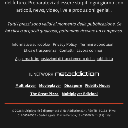
del futuro. Preparatevi ad essere stupiti ogni giorno con
articoli, news, video, live e produzioni geniali.
Tutti i prezzi sono validi al momento della pubblicazione. Se
fai click o acquisti qualcosa, potremmo ricevere un compenso.
Informativa sui cookie
Privacy Policy
Termini e condizioni
Etica e trasparenza
Contatti
Lavora con noi
Aggiorna le impostazioni di tracciamento della pubblicità
IL NETWORK
Multiplayer
Movieplayer
Dissapore
Fidelity House
The Great Pizza
Multiplayer Edizioni
© 2026 Multiplayer.it è di proprietà di NetAddiction S.r.l. REA TR - 80133 - P.iva:
01206540559 – Sede Legale: Piazza Europa, 19 - 05100 Terni (TR) Italy