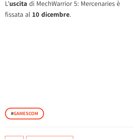
L'
uscita
di MechWarrior 5: Mercenaries è
fissata al
10 dicembre
.
#
GAMESCOM