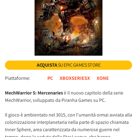
ACQUISTA
SU EPIC GAMES STORE
Piattaforme:
PC
XBOXSERIESX
XONE
MechWarrior 5: Mercenaries
è il nuovo capitolo della serie
MechWarrior, sviluppato da Piranha Games su PC.
Il gioco è ambientato nel 3015, con l'umanità ormai avviata alla
colonizzazione interplanetaria nella parte di spazio chiamata
Inner Sphere, area caratterizzata da numerose guerre nel
tempo, dopo la caduta della Star League, che hanno