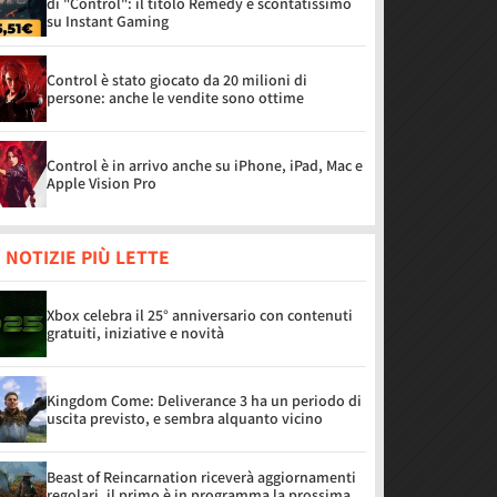
di "Control": il titolo Remedy è scontatissimo
su Instant Gaming
Control è stato giocato da 20 milioni di
persone: anche le vendite sono ottime
Control è in arrivo anche su iPhone, iPad, Mac e
Apple Vision Pro
 NOTIZIE PIÙ LETTE
Xbox celebra il 25° anniversario con contenuti
gratuiti, iniziative e novità
Kingdom Come: Deliverance 3 ha un periodo di
uscita previsto, e sembra alquanto vicino
Beast of Reincarnation riceverà aggiornamenti
regolari, il primo è in programma la prossima