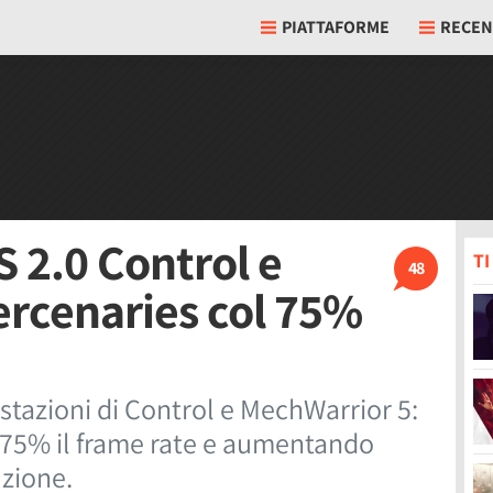
PIATTAFORME
RECEN
S 2.0 Control e
T
48
rcenaries col 75%
estazioni di Control e MechWarrior 5:
 75% il frame rate e aumentando
zione.