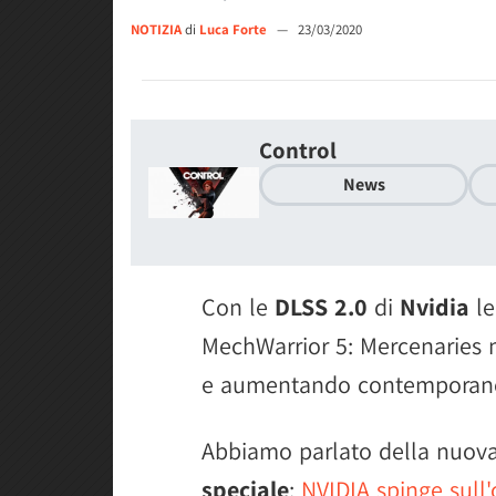
NOTIZIA
di
Luca Forte
—
23/03/2020
Control
News
Con le
DLSS 2.0
di
Nvidia
le
MechWarrior 5: Mercenaries m
e aumentando contemporanea
Abbiamo parlato della nuova 
speciale
:
NVIDIA spinge sull'