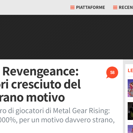
PIATTAFORME
RECEN
: Revengeance:
LE
58
i cresciuto del
trano motivo
o di giocatori di Metal Gear Rising:
000%, per un motivo davvero strano,