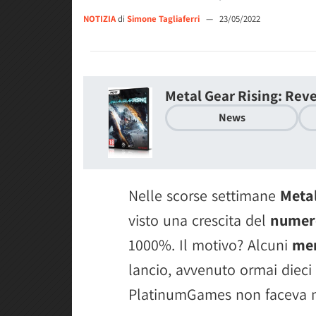
NOTIZIA
di
Simone Tagliaferri
—
23/05/2022
Metal Gear Rising: Re
News
Nelle scorse settimane
Meta
visto una crescita del
numero
1000%. Il motivo? Alcuni
me
lancio, avvenuto ormai dieci a
PlatinumGames non faceva nu