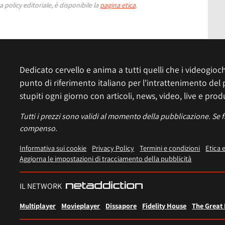
 policy editoriale, è disponibile la
pagina etica
.
Dedicato cervello e anima a tutti quelli che i videogiochi
punto di riferimento italiano per l'intrattenimento del 
stupiti ogni giorno con articoli, news, video, live e prod
Tutti i prezzi sono validi al momento della pubblicazione. Se 
compenso.
Informativa sui cookie
Privacy Policy
Termini e condizioni
Etica 
Aggiorna le impostazioni di tracciamento della pubblicità
IL NETWORK
Multiplayer
Movieplayer
Dissapore
Fidelity House
The Great