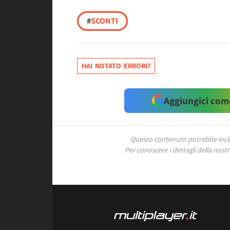
#
SCONTI
HAI NOTATO ERRORI?
Aggiungici come
Questo contenuto potrebbe includ
Per conoscere i dettagli della nostra