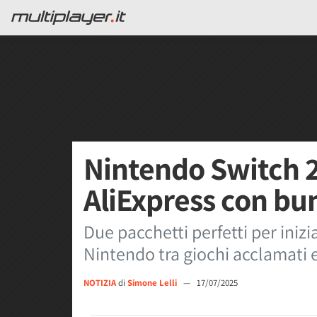
Nintendo Switch 2 
AliExpress con bun
Due pacchetti perfetti per iniz
Nintendo tra giochi acclamati e
NOTIZIA
di
Simone Lelli
—
17/07/2025