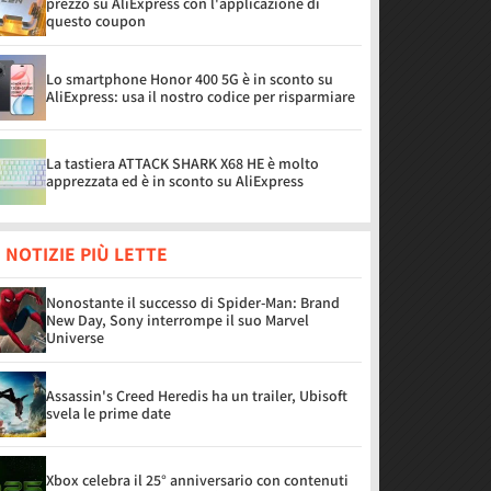
prezzo su AliExpress con l'applicazione di
questo coupon
Lo smartphone Honor 400 5G è in sconto su
AliExpress: usa il nostro codice per risparmiare
La tastiera ATTACK SHARK X68 HE è molto
apprezzata ed è in sconto su AliExpress
 NOTIZIE PIÙ LETTE
Nonostante il successo di Spider-Man: Brand
New Day, Sony interrompe il suo Marvel
Universe
Assassin's Creed Heredis ha un trailer, Ubisoft
svela le prime date
Xbox celebra il 25° anniversario con contenuti