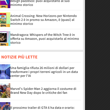
design pazzesco: puoi acquistarlo al suo
minimo storico
Animal Crossing: New Horizons per Nintendo
Switch 2 è in promo su Amazon, è (quasi) al
minimo storico
Mandragora: Whispers of the Witch Tree è in
offerta su Amazon, puoi acquistarlo al minimo
storico
 NOTIZIE PIÙ LETTE
Una famiglia rifiuta 26 milioni di dollari per
trasformare i propri terreni agricoli in un data
center per l'IA
Marvel's Spider-Man 2 aggiorna il costume di
Brand New Day dopo le critiche dei fan
Il prossimo trailer di GTA 6 ha data e orario: