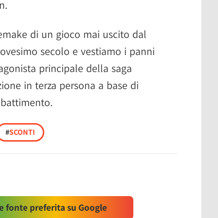
n.
emake di un gioco mai uscito dal
ovesimo secolo e vestiamo i panni
agonista principale della saga
zione in terza persona a base di
mbattimento.
#
SCONTI
 fonte preferita su Google