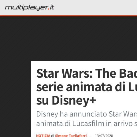
Star Wars: The Ba
serie animata di L
su Disney+
Disney ha annunciato Star Wars
animata di Lucasfilm in arrivo
NOTIZIA
di
Simone Tagliaferri
—
13/07/2020