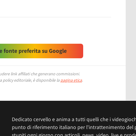
 fonte preferita su Google
ere link affiliati che generano commissioni.
 policy editoriale, è disponibile la
pagina etica
.
Dedicato cervello e anima a tutti quelli che i videogiochi
punto di riferimento italiano per l'intrattenimento del 
stupiti ogni giorno con articoli, news, video, live e prod