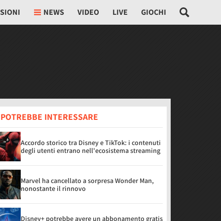
SIONI
NEWS
VIDEO
LIVE
GIOCHI
I POTREBBE INTERESSARE
Accordo storico tra Disney e TikTok: i contenuti
degli utenti entrano nell'ecosistema streaming
Marvel ha cancellato a sorpresa Wonder Man,
nonostante il rinnovo
Disney+ potrebbe avere un abbonamento gratis