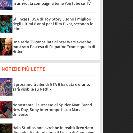
in arrivo, la compagnia teme YouTube su TV
Gli incassi USA di Toy Story 5 sono i migliori
degli ultimi 8 anni per i film Pixar, secondo le
stime
Una serie TV cancellata di Star Wars avrebbe
mostrato l'ascesa di Palpatine "come quella di
Hitler"
 NOTIZIE PIÙ LETTE
Il prossimo trailer di GTA 6 ha data e orario:
sarà visibile su Netflix
Nonostante il successo di Spider-Man: Brand
New Day, Sony interrompe il suo Marvel
Universe
Halo Studios non avrebbe in realtà licenziato
dipendenti interni dopo il lancio di Campaign