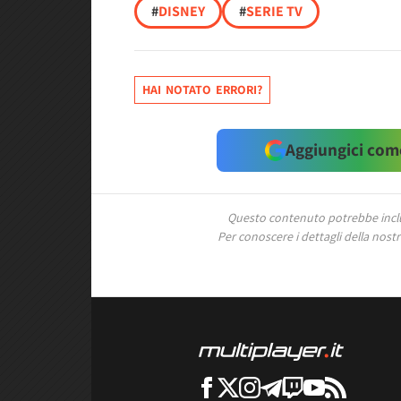
#
DISNEY
#
SERIE TV
HAI NOTATO ERRORI?
Aggiungici come
Questo contenuto potrebbe includ
Per conoscere i dettagli della nostra