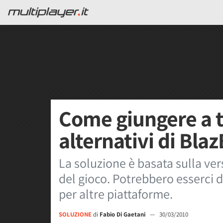
Come giungere a t
alternativi di Bla
La soluzione è basata sulla ve
del gioco. Potrebbero esserci d
per altre piattaforme.
SOLUZIONE
di
Fabio Di Gaetani
—
30/03/2010