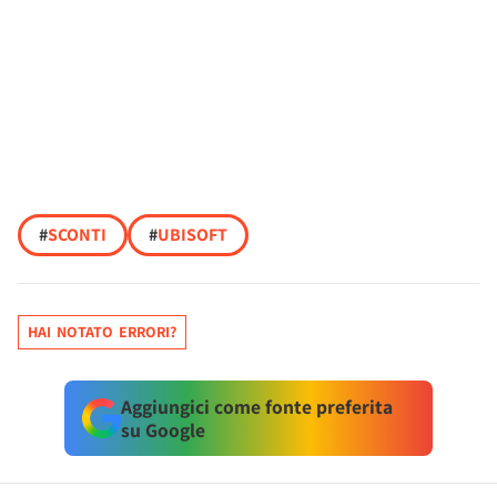
#
SCONTI
#
UBISOFT
HAI NOTATO ERRORI?
Aggiungici come fonte preferita
su Google