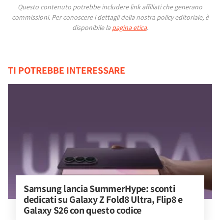
Questo contenuto potrebbe includere link affiliati che generano
commissioni.
Per conoscere i dettagli della nostra policy editoriale, è
disponibile la
pagina etica
.
TI POTREBBE INTERESSARE
Samsung lancia SummerHype: sconti 
dedicati su Galaxy Z Fold8 Ultra, Flip8 e 
Galaxy S26 con questo codice