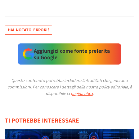
HAI NOTATO ERRORI?
Aggiungici come fonte preferita
su Google
Questo contenuto potrebbe includere link affiliati che generano
commissioni.
Per conoscere i dettagli della nostra policy editoriale, è
disponibile la
pagina etica
.
TI POTREBBE INTERESSARE