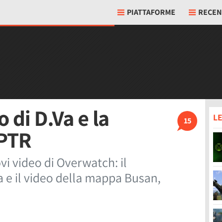
PIATTAFORME
RECEN
 di D.Va e la
LE
15
 PTR
vi video di Overwatch: il
 e il video della mappa Busan,