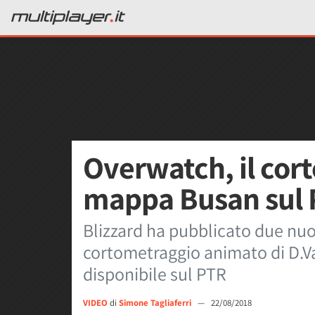
Overwatch, il corto
mappa Busan sul
Blizzard ha pubblicato due nuo
cortometraggio animato di D.Va
disponibile sul PTR
VIDEO
di
Simone Tagliaferri
—
22/08/2018