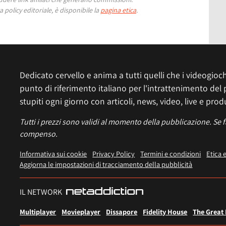
 policy editoriale, è disponibile la
pagina etica
.
Dedicato cervello e anima a tutti quelli che i videogiochi
punto di riferimento italiano per l'intrattenimento del 
stupiti ogni giorno con articoli, news, video, live e prod
Tutti i prezzi sono validi al momento della pubblicazione. Se 
compenso.
Informativa sui cookie
Privacy Policy
Termini e condizioni
Etica 
Aggiorna le impostazioni di tracciamento della pubblicità
IL NETWORK
Multiplayer
Movieplayer
Dissapore
Fidelity House
The Great