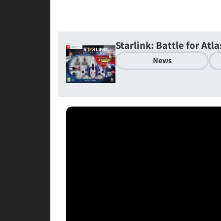
Starlink: Battle for Atla
News