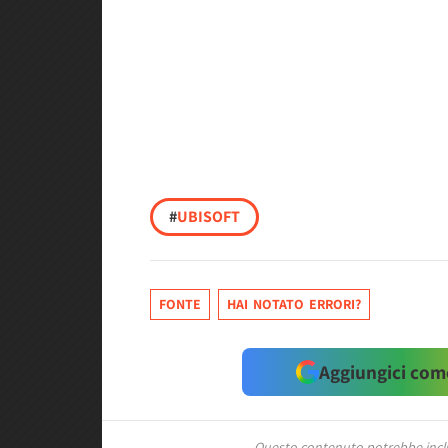
#
UBISOFT
FONTE
HAI NOTATO ERRORI?
Aggiungici come
Questo contenuto potrebbe includ