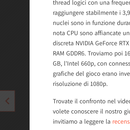
thread logici con una freque
raggiungere stabilmente i 3,
nuclei sono in funzione duran
nota CPU sono affiancate una
discreta NVIDIA GeForce RTX
RAM GDDR6. Troviamo poi 16
GB, l'Intel 660p, con connes
grafiche del gioco erano in
risoluzione di 1080p.
Trovate il confronto nel video
volete conoscere il nostro g
invitiamo a leggere la
recens