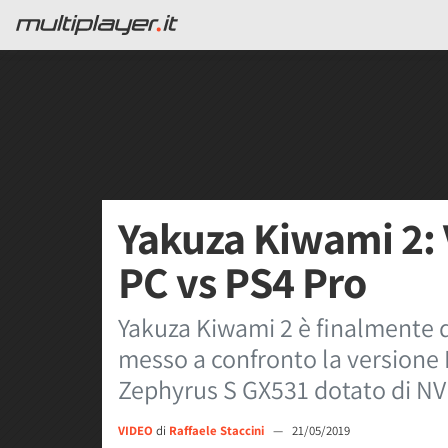
Yakuza Kiwami 2:
PC vs PS4 Pro
Yakuza Kiwami 2 è finalmente 
messo a confronto la versione
Zephyrus S GX531 dotato di NV
VIDEO
di
Raffaele Staccini
—
21/05/2019