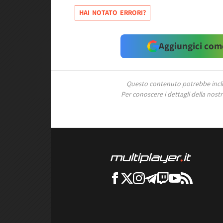
HAI NOTATO ERRORI?
Aggiungici come
Questo contenuto potrebbe includ
Per conoscere i dettagli della nostra