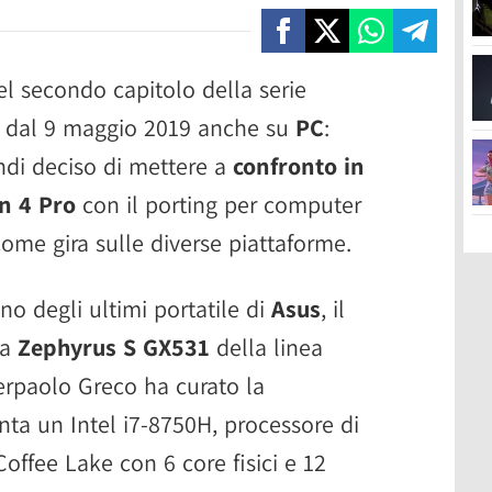
el secondo capitolo della serie
le dal 9 maggio 2019 anche su
PC
:
ndi deciso di mettere a
confronto in
n 4 Pro
con il porting per computer
ome gira sulle diverse piattaforme.
no degli ultimi portatile di
Asus
, il
ma
Zephyrus S GX531
della linea
erpaolo Greco ha curato la
ta un Intel i7-8750H, processore di
offee Lake con 6 core fisici e 12