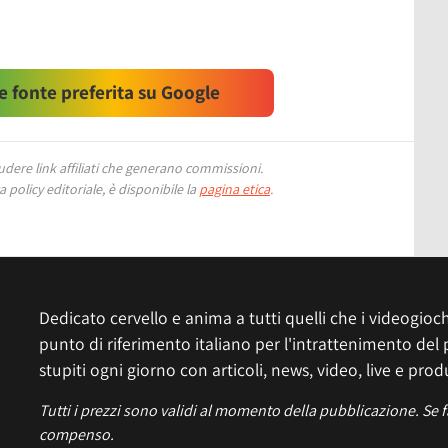
 fonte preferita su Google
ere link affiliati che generano commissioni.
 policy editoriale, è disponibile la
pagina etica
.
Dedicato cervello e anima a tutti quelli che i videogiochi
punto di riferimento italiano per l'intrattenimento del 
stupiti ogni giorno con articoli, news, video, live e prod
Tutti i prezzi sono validi al momento della pubblicazione. Se 
compenso.