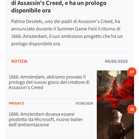
di Assassin's Creed, e ha un prologo
saranno costretti a rivelare la loro vera natura sotto la luce
disponibile ora
della luna.
Patrice Desilets, uno dei padri di Assassin's Creed, ha
Grazie alla stregoneria e alle arti tramandate dagli Zaindaris,
annunciato durante il Summer Game Fest il ritorno di
Noa potrà affrontare ogni bersaglio con
approcci differenti
,
1666: Amsterdam, il suo ambizioso progetto che ha un
scegliendo come agire in una serie di confronti che
prologo disponibile ora.
metteranno alla prova strategia, intuito e capacità
decisionale.
NOTIZIA
06/06/2026
17
1666: Amsterdam, abbiamo provato il
prologo del nuovo gioco del creatore di
Assassin's Creed
PROVATO
07/06/2026
10
1666: Amsterdam doveva essere
prodotto da Microsoft, nuovo trailer
dell'ambientazione