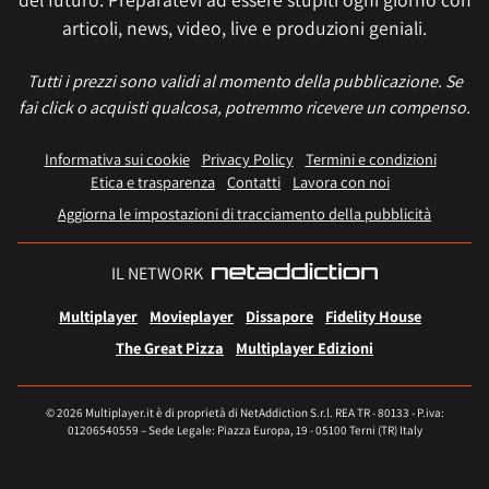
articoli, news, video, live e produzioni geniali.
Tutti i prezzi sono validi al momento della pubblicazione. Se
fai click o acquisti qualcosa, potremmo ricevere un compenso.
Informativa sui cookie
Privacy Policy
Termini e condizioni
Etica e trasparenza
Contatti
Lavora con noi
Aggiorna le impostazioni di tracciamento della pubblicità
IL NETWORK
Multiplayer
Movieplayer
Dissapore
Fidelity House
The Great Pizza
Multiplayer Edizioni
© 2026 Multiplayer.it è di proprietà di NetAddiction S.r.l. REA TR - 80133 - P.iva:
01206540559 – Sede Legale: Piazza Europa, 19 - 05100 Terni (TR) Italy