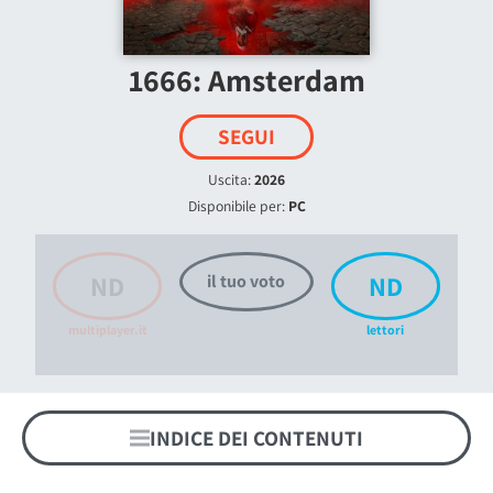
1666: Amsterdam
SEGUI
Uscita:
2026
Disponibile per:
PC
ND
ND
il tuo voto
multiplayer.it
lettori
INDICE DEI CONTENUTI