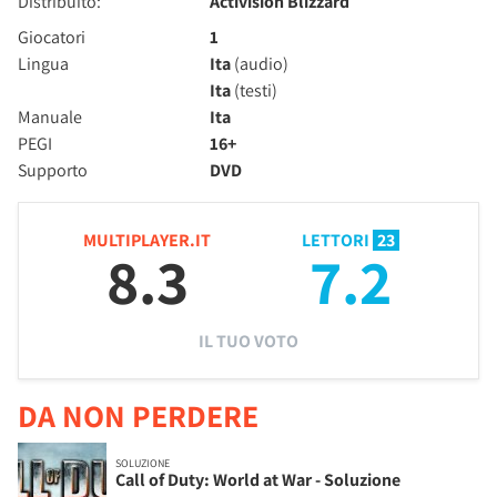
Distribuito:
Activision Blizzard
Giocatori
1
Lingua
Ita
(audio)
Ita
(testi)
Manuale
Ita
PEGI
16+
Supporto
DVD
MULTIPLAYER.IT
LETTORI
23
8.3
7.2
IL TUO VOTO
DA NON PERDERE
SOLUZIONE
Call of Duty: World at War - Soluzione