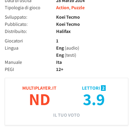
Data di uscita
28 Marzo 2014
Tipologia di gioco
Action
,
Puzzle
Sviluppato:
Koei Tecmo
Pubblicato:
Koei Tecmo
Distribuito:
Halifax
Giocatori
1
Lingua
Eng
(audio)
Eng
(testi)
Manuale
Ita
PEGI
12+
MULTIPLAYER.IT
LETTORI
2
ND
3.9
IL TUO VOTO