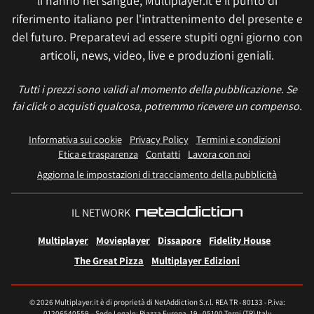
li hanno nel sangue, Multiplayer.it è il punto di
riferimento italiano per l'intrattenimento del presente e
del futuro. Preparatevi ad essere stupiti ogni giorno con
articoli, news, video, live e produzioni geniali.
Tutti i prezzi sono validi al momento della pubblicazione. Se
fai click o acquisti qualcosa, potremmo ricevere un compenso.
Informativa sui cookie
Privacy Policy
Termini e condizioni
Etica e trasparenza
Contatti
Lavora con noi
Aggiorna le impostazioni di tracciamento della pubblicità
IL NETWORK
Multiplayer
Movieplayer
Dissapore
Fidelity House
The Great Pizza
Multiplayer Edizioni
© 2026 Multiplayer.it è di proprietà di NetAddiction S.r.l. REA TR - 80133 - P.iva:
01206540559 – Sede Legale: Piazza Europa, 19 - 05100 Terni (TR) Italy