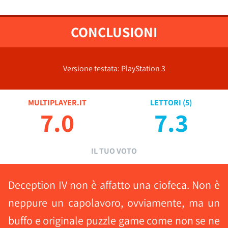
CONCLUSIONI
Versione testata: PlayStation 3
MULTIPLAYER.IT
LETTORI (
5
)
7.0
7.3
IL TUO VOTO
Deception IV non è affatto una ciofeca. Non è
neppure un capolavoro, ovviamente, ma un
buffo e originale puzzle game come non se ne