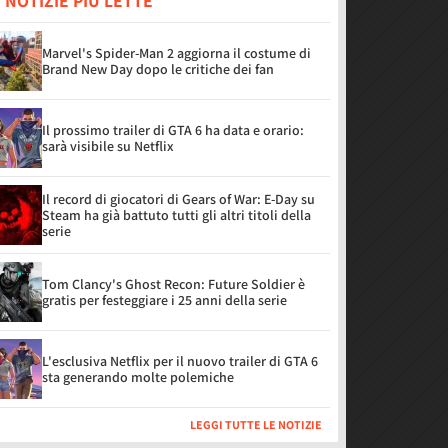
 NOTIZIE PIÙ LETTE
Marvel's Spider-Man 2 aggiorna il costume di
Brand New Day dopo le critiche dei fan
Il prossimo trailer di GTA 6 ha data e orario:
sarà visibile su Netflix
Il record di giocatori di Gears of War: E-Day su
Steam ha già battuto tutti gli altri titoli della
serie
Tom Clancy's Ghost Recon: Future Soldier è
gratis per festeggiare i 25 anni della serie
L'esclusiva Netflix per il nuovo trailer di GTA 6
sta generando molte polemiche
LEGGI TUTTE LE NOTIZIE