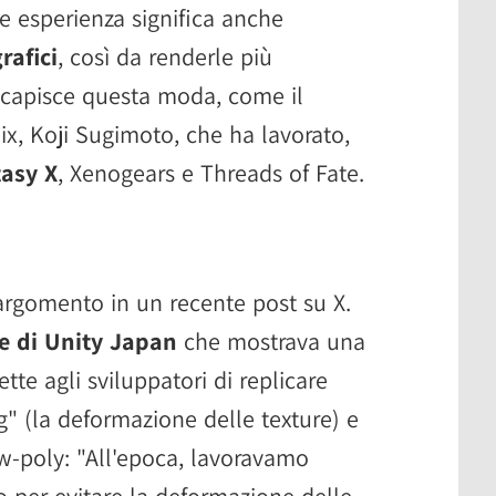
e esperienza significa anche
rafici
, così da renderle più
 capisce questa moda, come il
x, Koji Sugimoto, che ha lavorato,
tasy X
, Xenogears e Threads of Fate.
rgomento in un recente post su X.
le di Unity Japan
che mostrava una
te agli sviluppatori di replicare
g" (la deformazione delle texture) e
low-poly: "All'epoca, lavoravamo
 per evitare la deformazione delle