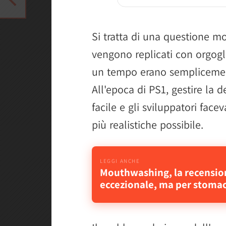
Si tratta di una questione mo
vengono replicati con orgogli
un tempo erano semplicement
All'epoca di PS1, gestire la 
facile e gli sviluppatori face
più realistiche possibile.
Mouthwashing, la recension
eccezionale, ma per stomaci