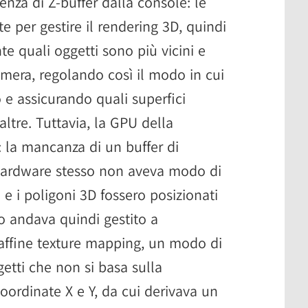
enza di Z-buffer dalla console: le
per gestire il rendering 3D, quindi
 quali oggetti sono più vicini e
amera, regolando così il modo in cui
 e assicurando quali superfici
ltre. Tuttavia, la GPU della
: la mancanza di un buffer di
'hardware stesso non aveva modo di
e i poligoni 3D fossero posizionati
tto andava quindi gestito a
affine texture mapping, un modo di
getti che non si basa sulla
coordinate X e Y, da cui derivava un