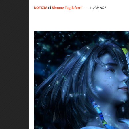
NOTIZIA
di
Simone Tagliaferri
—
11/08/2025