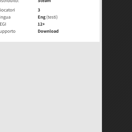
istribuito:
Steam
iocatori
3
ingua
Eng
(testi)
EGI
12+
upporto
Download