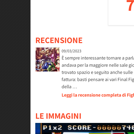
7
RECENSIONE
09/03/2023
È sempre interessante tornare a parl
andava per la maggiore nelle sale gioch
trovato spazio e seguito anche sulle
fattura: basti pensare ai vari Final F
della …
Leggi la recensione completa di Fi
LE IMMAGINI