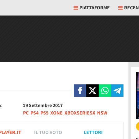
PIATTAFORME
RECEN
a:
19 Settembre 2017
PC
PS4
PS5
XONE
XBOXSERIESX
NSW
PLAYER.IT
IL TUO VOTO
LETTORI