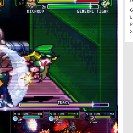
D
G
L
P
S