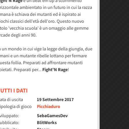
ight'N Rage
è un beat'em up a scorrimento
rizzontale ambientato in un futuro in cui la razza
mana è schiava dei mutanti ed è ispirato ai
iochi classici dell'età dell'oro. Questo nuovo
itolo 'vecchia scuola' è un omaggio alle gemme
rcade degli anni 90.
n un mondo in cui vige la legge della giungla, due
mani e un mutante ribelle lottano per fermare
uesta follia. Preparati ad affrontare mutanti
pietati. Preparati per...
Fight'N Rage
!
UTTI I DATI
ata di uscita
19 Settembre 2017
ipologia di gioco
Picchiaduro
viluppato:
SebaGamesDev
ubblicato:
BlitWorks