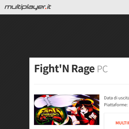
Fight'N Rage
PC
Data di uscit
Piattaforme:
MULTI