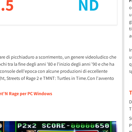
.5
ND
F
o
u
g
t
a
I
are di picchiaduro a scorrimento, un genere videoludico che
u
i tra la fine degli anni '80 e l'inizio degli anni '90 e che ha
q
 console dell'epoca con alcune produzioni di eccellente
s
ight, Streets of Rage 2 e TMNT: Turtles in Time.Con l'avvento
T
ght'N Rage per PC Windows
D
T
S
P