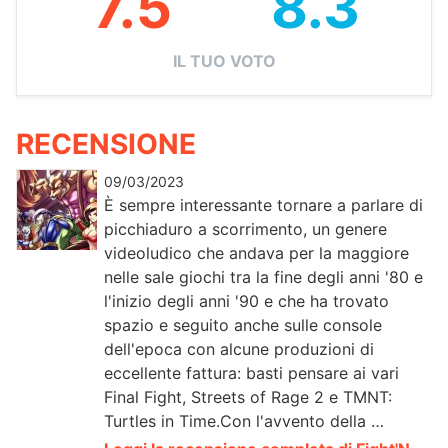
7.5
8.3
IL TUO VOTO
RECENSIONE
09/03/2023
È sempre interessante tornare a parlare di
picchiaduro a scorrimento, un genere
videoludico che andava per la maggiore
nelle sale giochi tra la fine degli anni '80 e
l'inizio degli anni '90 e che ha trovato
spazio e seguito anche sulle console
dell'epoca con alcune produzioni di
eccellente fattura: basti pensare ai vari
Final Fight, Streets of Rage 2 e TMNT:
Turtles in Time.Con l'avvento della …