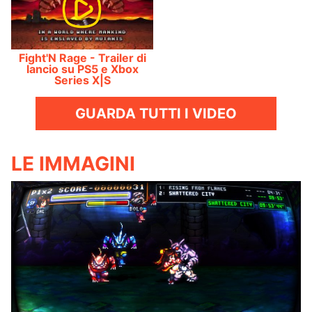
Fight'N Rage - Trailer di
lancio su PS5 e Xbox
Series X|S
GUARDA TUTTI I VIDEO
LE IMMAGINI