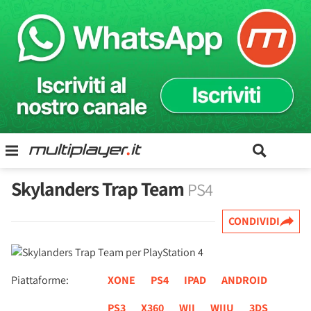
Skylanders Trap Team
PS4
CONDIVIDI
Piattaforme:
XONE
PS4
IPAD
ANDROID
PS3
X360
WII
WIIU
3DS