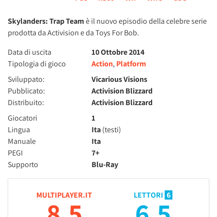
Skylanders: Trap Team
è il nuovo episodio della celebre serie
prodotta da Activision e da Toys For Bob.
Data di uscita
10 Ottobre 2014
Tipologia di gioco
Action
,
Platform
Sviluppato:
Vicarious Visions
Pubblicato:
Activision Blizzard
Distribuito:
Activision Blizzard
Giocatori
1
Lingua
Ita
(testi)
Manuale
Ita
PEGI
7+
Supporto
Blu-Ray
MULTIPLAYER.IT
LETTORI
6
8.5
6.5