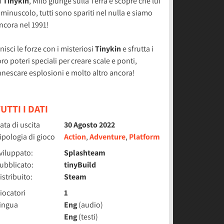
n
Tinykin
, Milo giunge sulla Terra e scopre che lui
 minuscolo, tutti sono spariti nel nulla e siamo
ncora nel 1991!
nisci le forze con i misteriosi
Tinykin
e sfrutta i
oro poteri speciali per creare scale e ponti,
nnescare esplosioni e molto altro ancora!
UTTI I DATI
ata di uscita
30 Agosto 2022
ipologia di gioco
Action
,
Adventure
,
Platform
viluppato:
Splashteam
ubblicato:
tinyBuild
istribuito:
Steam
iocatori
1
ingua
Eng
(audio)
Eng
(testi)