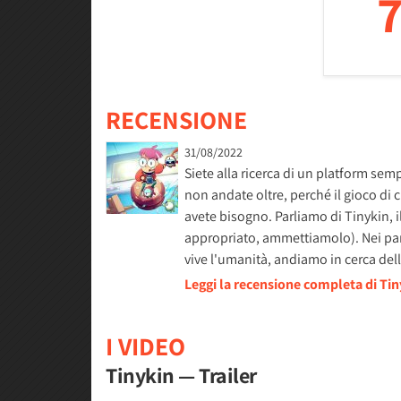
7
RECENSIONE
31/08/2022
Siete alla ricerca di un platform sem
non andate oltre, perché il gioco di 
avete bisogno. Parliamo di Tinykin, 
appropriato, ammettiamolo). Nei pann
vive l'umanità, andiamo in cerca del
Leggi la recensione completa di Ti
I VIDEO
Tinykin — Trailer