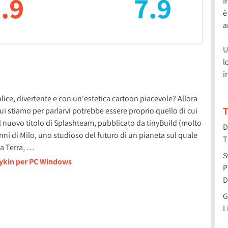
.9
7.9
I
è
a
U
l
i
plice, divertente e con un'estetica cartoon piacevole? Allora
T
cui stiamo per parlarvi potrebbe essere proprio quello di cui
il nuovo titolo di Splashteam, pubblicato da tinyBuild (molto
D
i di Milo, uno studioso del futuro di un pianeta sul quale
T
la Terra, …
S
nykin per PC Windows
P
D
G
L