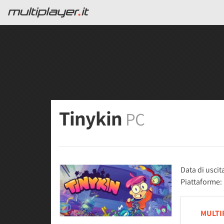
Tinykin
PC
Data di uscit
Piattaforme:
MULTI