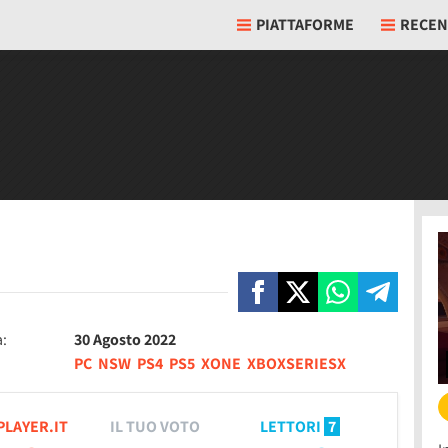
PIATTAFORME
RECEN
a:
30 Agosto 2022
PC
NSW
PS4
PS5
XONE
XBOXSERIESX
PLAYER.IT
IL TUO VOTO
LETTORI
7