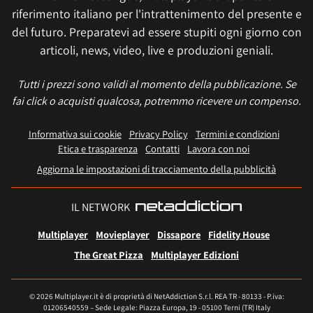
riferimento italiano per l'intrattenimento del presente e
del futuro. Preparatevi ad essere stupiti ogni giorno con
articoli, news, video, live e produzioni geniali.
Tutti i prezzi sono validi al momento della pubblicazione. Se
fai click o acquisti qualcosa, potremmo ricevere un compenso.
Informativa sui cookie
Privacy Policy
Termini e condizioni
Etica e trasparenza
Contatti
Lavora con noi
Aggiorna le impostazioni di tracciamento della pubblicità
IL NETWORK
Multiplayer
Movieplayer
Dissapore
Fidelity House
The Great Pizza
Multiplayer Edizioni
© 2026 Multiplayer.it è di proprietà di NetAddiction S.r.l. REA TR - 80133 - P.iva:
01206540559 – Sede Legale: Piazza Europa, 19 - 05100 Terni (TR) Italy