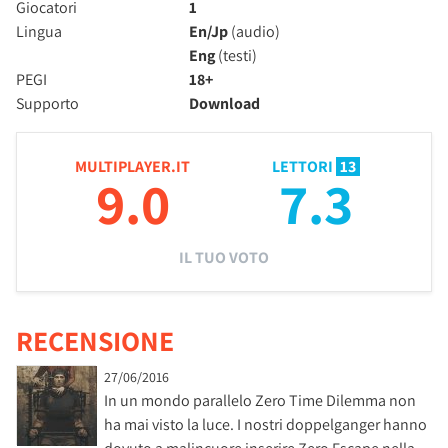
Giocatori
1
Lingua
En/Jp
(audio)
Eng
(testi)
PEGI
18+
Supporto
Download
MULTIPLAYER.IT
LETTORI
13
9.0
7.3
IL TUO VOTO
RECENSIONE
27/06/2016
In un mondo parallelo Zero Time Dilemma non
ha mai visto la luce. I nostri doppelganger hanno