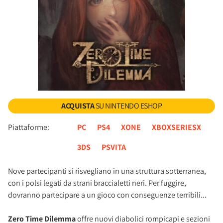
ACQUISTA
SU NINTENDO ESHOP
Piattaforme:
PC
PS4
XONE
XBOXSERIESX
3DS
PSVITA
Nove partecipanti si risvegliano in una struttura sotterranea,
con i polsi legati da strani braccialetti neri. Per fuggire,
dovranno partecipare a un gioco con conseguenze terribili...
Zero Time Dilemma
offre nuovi diabolici rompicapi e sezioni