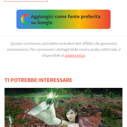
Aggiungici come fonte preferita
su Google
Questo contenuto potrebbe includere link affiliati che generano
commissioni.
Per conoscere i dettagli della nostra policy editoriale, è
disponibile la
pagina etica
.
TI POTREBBE INTERESSARE