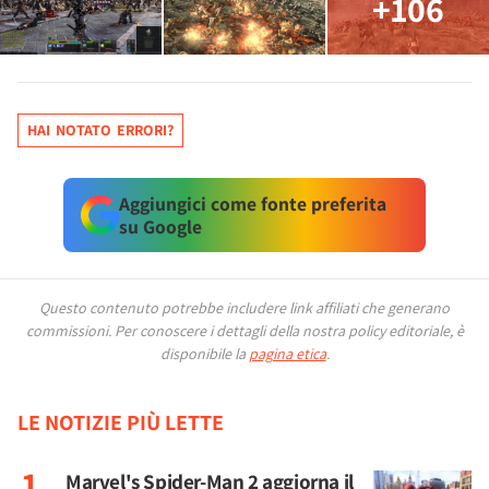
+106
HAI NOTATO ERRORI?
Aggiungici come fonte preferita
su Google
Questo contenuto potrebbe includere link affiliati che generano
commissioni.
Per conoscere i dettagli della nostra policy editoriale, è
disponibile la
pagina etica
.
LE NOTIZIE PIÙ LETTE
Marvel's Spider-Man 2 aggiorna il