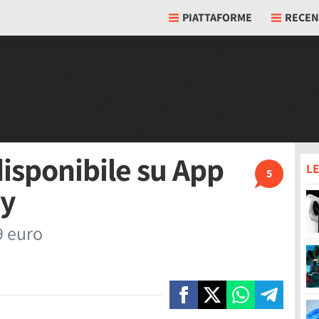
PIATTAFORME
RECEN
disponibile su App
LE
5
ay
9 euro