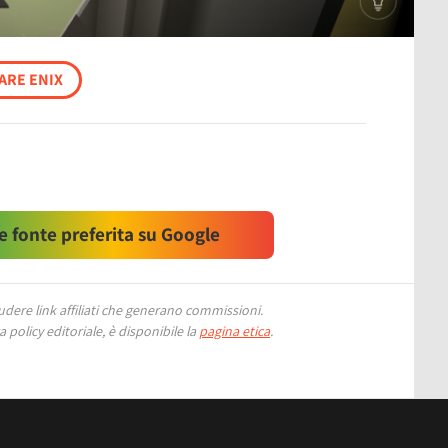
ARE ENIX
 fonte preferita su Google
ere link affiliati che generano commissioni.
 policy editoriale, è disponibile la
pagina etica
.