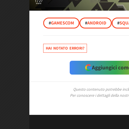
#
GAMESCOM
#
ANDROID
#
SQU
HAI NOTATO ERRORI?
Aggiungici come
Questo contenuto potrebbe includ
Per conoscere i dettagli della nostra