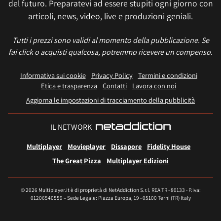
del futuro. Preparatevi ad essere stupiti ogni giorno con
articoli, news, video, live e produzioni geniali.
Tutti i prezzi sono validi al momento della pubblicazione. Se
fai click o acquisti qualcosa, potremmo ricevere un compenso.
Informativa sui cookie
Privacy Policy
Termini e condizioni
Etica e trasparenza
Contatti
Lavora con noi
Aggiorna le impostazioni di tracciamento della pubblicità
IL NETWORK
Multiplayer
Movieplayer
Dissapore
Fidelity House
The Great Pizza
Multiplayer Edizioni
© 2026 Multiplayer.it è di proprietà di NetAddiction S.r.l. REA TR - 80133 - P.iva:
01206540559 – Sede Legale: Piazza Europa, 19 - 05100 Terni (TR) Italy