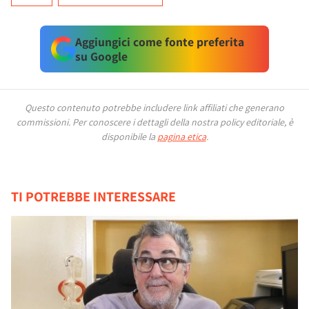
Aggiungici come fonte preferita
su Google
Questo contenuto potrebbe includere link affiliati che generano
commissioni.
Per conoscere i dettagli della nostra policy editoriale, è
disponibile la
pagina etica
.
TI POTREBBE INTERESSARE