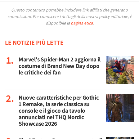
Questo contenuto potrebbe includere link affiliati che generano
commissioni.
Per conoscere i dettagli della nostra policy editoriale, è
disponibile la
pagina etica
.
LE NOTIZIE PIÙ LETTE
Marvel's Spider-Man 2 aggiorna il
costume di Brand New Day dopo
le critiche dei fan
Nuove caratteristiche per Gothic
1 Remake, la serie classica su
console e il gioco da tavolo
annunciati nel THQ Nordic
Showcase 2026