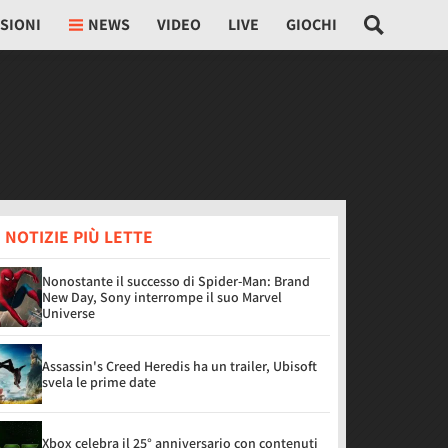
SIONI
NEWS
VIDEO
LIVE
GIOCHI
 NOTIZIE PIÙ LETTE
Nonostante il successo di Spider-Man: Brand
New Day, Sony interrompe il suo Marvel
Universe
Assassin's Creed Heredis ha un trailer, Ubisoft
svela le prime date
Xbox celebra il 25° anniversario con contenuti