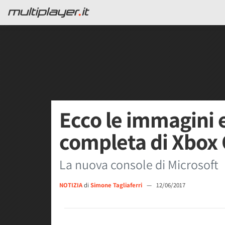
Ecco le immagini e
completa di Xbox
La nuova console di Microsoft
NOTIZIA
di
Simone Tagliaferri
—
12/06/2017