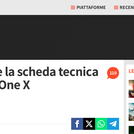
PIATTAFORME
RECEN
 la scheda tecnica
LE
110
 One X