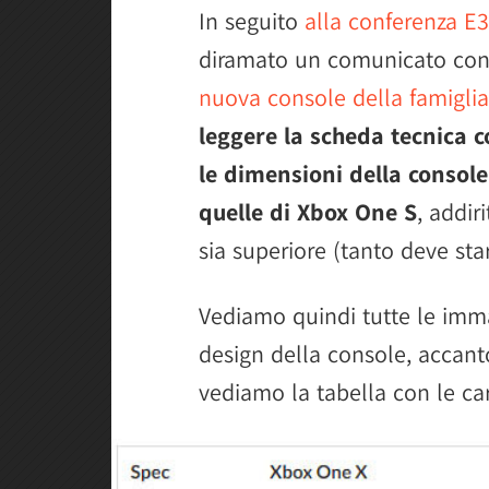
In seguito
alla conferenza E
diramato un comunicato con
nuova console della famigli
leggere la scheda tecnica 
le dimensioni della consol
quelle di Xbox One S
, addir
sia superiore (tanto deve sta
Vediamo quindi tutte le imma
design della console, accant
vediamo la tabella con le cara