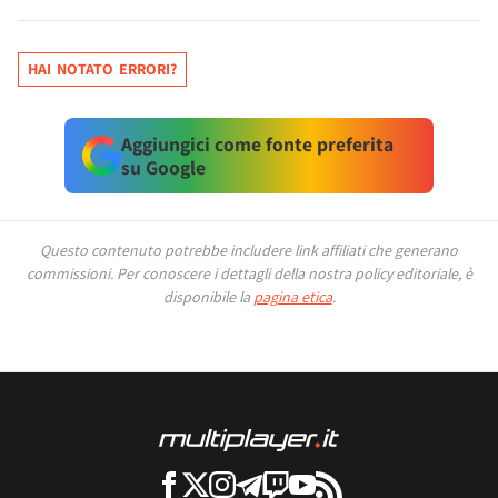
HAI NOTATO ERRORI?
Aggiungici come fonte preferita
su Google
Questo contenuto potrebbe includere link affiliati che generano
commissioni.
Per conoscere i dettagli della nostra policy editoriale, è
disponibile la
pagina etica
.