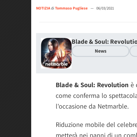
NOTIZIA
di
Tommaso Pugliese
—
06/03/2021
Blade & Soul: Revoluti
News
Blade & Soul: Revolution
è 
come conferma lo spettacolare
l'occasione da Netmarble.
Riduzione mobile del celebr
metterà nei panni di un com