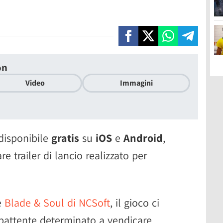
on
Video
Immagini
disponibile
gratis
su
iOS
e
Android
,
 trailer di lancio realizzato per
e
Blade & Soul di NCSoft
, il gioco ci
battente determinato a vendicare