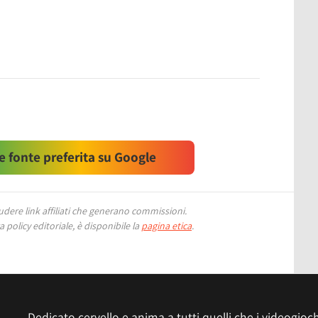
 fonte preferita su Google
ere link affiliati che generano commissioni.
 policy editoriale, è disponibile la
pagina etica
.
Dedicato cervello e anima a tutti quelli che i videogiochi