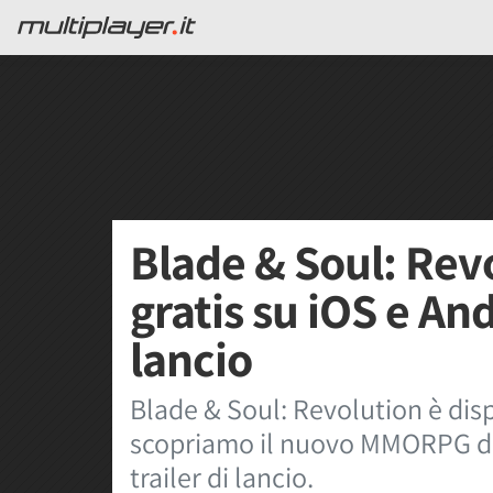
Blade & Soul: Rev
gratis su iOS e And
lancio
Blade & Soul: Revolution è disp
scopriamo il nuovo MMORPG di
trailer di lancio.