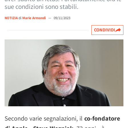
sue condizioni sono stabili.
NOTIZIA
di
Marie Armondi
—
09/11/2023
CONDIVIDI
Secondo varie segnalazioni, il
co-fondatore