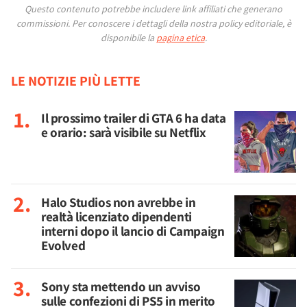
Questo contenuto potrebbe includere link affiliati che generano
commissioni.
Per conoscere i dettagli della nostra policy editoriale, è
disponibile la
pagina etica
.
LE NOTIZIE PIÙ LETTE
Il prossimo trailer di GTA 6 ha data
e orario: sarà visibile su Netflix
Halo Studios non avrebbe in
realtà licenziato dipendenti
interni dopo il lancio di Campaign
Evolved
Sony sta mettendo un avviso
sulle confezioni di PS5 in merito