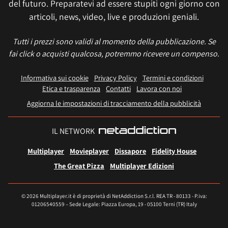
del futuro. Preparatevi ad essere stupiti ogni giorno con
articoli, news, video, live e produzioni geniali.
Tutti i prezzi sono validi al momento della pubblicazione. Se
fai click o acquisti qualcosa, potremmo ricevere un compenso.
Informativa sui cookie
Privacy Policy
Termini e condizioni
Etica e trasparenza
Contatti
Lavora con noi
Aggiorna le impostazioni di tracciamento della pubblicità
IL NETWORK
Multiplayer
Movieplayer
Dissapore
Fidelity House
The Great Pizza
Multiplayer Edizioni
© 2026 Multiplayer.it è di proprietà di NetAddiction S.r.l. REA TR - 80133 - P.iva:
01206540559 – Sede Legale: Piazza Europa, 19 - 05100 Terni (TR) Italy