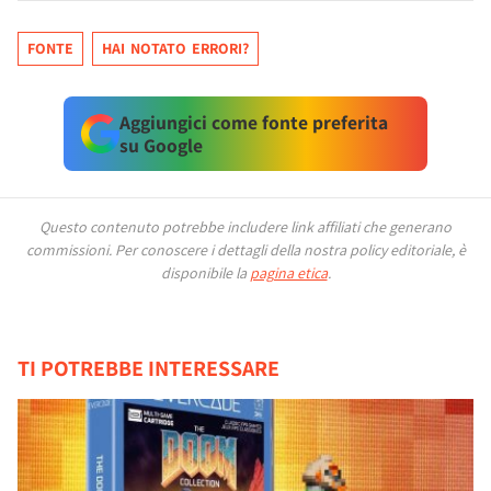
FONTE
HAI NOTATO ERRORI?
Aggiungici come fonte preferita
su Google
Questo contenuto potrebbe includere link affiliati che generano
commissioni.
Per conoscere i dettagli della nostra policy editoriale, è
disponibile la
pagina etica
.
TI POTREBBE INTERESSARE