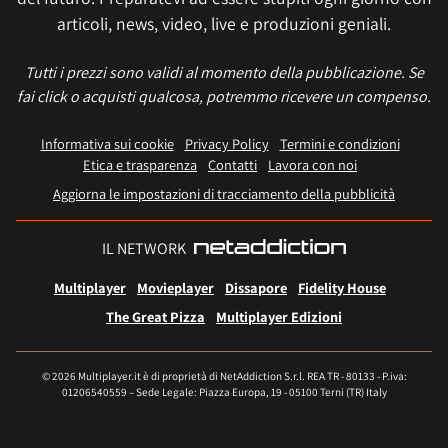
articoli, news, video, live e produzioni geniali.
Tutti i prezzi sono validi al momento della pubblicazione. Se
fai click o acquisti qualcosa, potremmo ricevere un compenso.
Informativa sui cookie
Privacy Policy
Termini e condizioni
Etica e trasparenza
Contatti
Lavora con noi
Aggiorna le impostazioni di tracciamento della pubblicità
IL NETWORK
Multiplayer
Movieplayer
Dissapore
Fidelity House
The Great Pizza
Multiplayer Edizioni
© 2026 Multiplayer.it è di proprietà di NetAddiction S.r.l. REA TR - 80133 - P.iva:
01206540559 – Sede Legale: Piazza Europa, 19 - 05100 Terni (TR) Italy