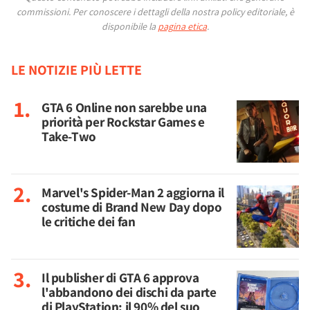
commissioni.
Per conoscere i dettagli della nostra policy editoriale, è
disponibile la
pagina etica
.
LE NOTIZIE PIÙ LETTE
GTA 6 Online non sarebbe una
priorità per Rockstar Games e
Take-Two
Marvel's Spider-Man 2 aggiorna il
costume di Brand New Day dopo
le critiche dei fan
Il publisher di GTA 6 approva
l'abbandono dei dischi da parte
di PlayStation: il 90% del suo