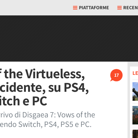
PIATTAFORME
RECEN
 the Virtueless,
LE
17
cidente, su PS4,
tch e PC
rivo di Disgaea 7: Vows of the
tendo Switch, PS4, PS5 e PC.