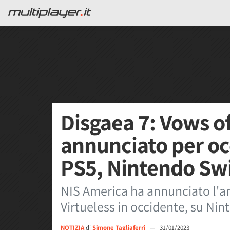
Disgaea 7: Vows of
annunciato per oc
PS5, Nintendo Swi
NIS America ha annunciato l'ar
Virtueless in occidente, su Nin
NOTIZIA
di
Simone Tagliaferri
—
31/01/2023