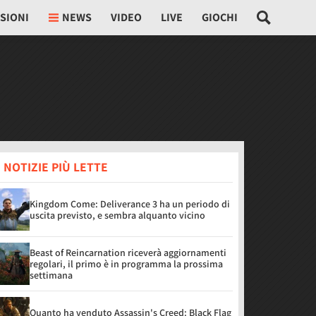
SIONI
NEWS
VIDEO
LIVE
GIOCHI
 NOTIZIE PIÙ LETTE
Kingdom Come: Deliverance 3 ha un periodo di
uscita previsto, e sembra alquanto vicino
Beast of Reincarnation riceverà aggiornamenti
regolari, il primo è in programma la prossima
settimana
Quanto ha venduto Assassin's Creed: Black Flag