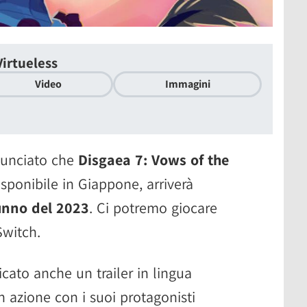
Virtueless
Video
Immagini
nunciato che
Disgaea 7: Vows of the
isponibile in Giappone, arriverà
unno del 2023
. Ci potremo giocare
Switch.
icato anche un trailer in lingua
in azione con i suoi protagonisti