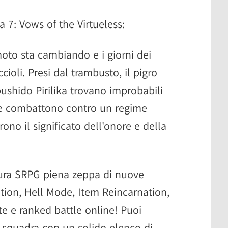
a 7: Vows of the Virtueless:
oto sta cambiando e i giorni dei
ccioli. Presi dal trambusto, il pigro
 bushido Pirilika trovano improbabili
tre combattono contro un regime
ono il significato dell'onore e della
tura SRPG piena zeppa di nuove
ation, Hell Mode, Item Reincarnation,
te e ranked battle online! Puoi
a squadra con un solido elenco di