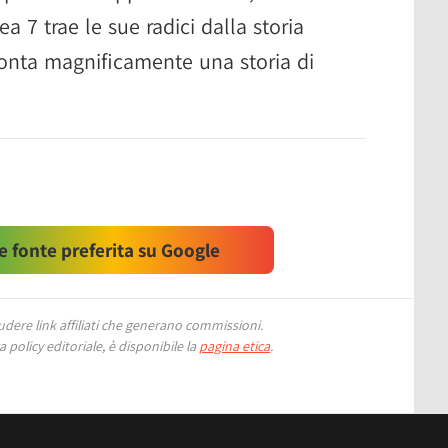
a 7 trae le sue radici dalla storia
onta magnificamente una storia di
 fonte preferita su Google
ere link affiliati che generano commissioni.
 policy editoriale, è disponibile la
pagina etica
.