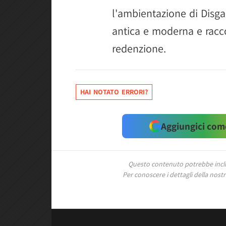
l'ambientazione di Disgae
antica e moderna e racc
redenzione.
HAI NOTATO ERRORI?
Aggiungici come
Questo contenuto potrebbe includ
Per conoscere i dettagli della nostra