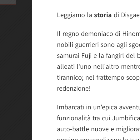
Leggiamo la
storia
di Disgae
Il regno demoniaco di Hinom
nobili guerrieri sono agli sgo
samurai Fuji e la fangirl del
alleati l'uno nell'altro men
tirannico; nel frattempo scopr
redenzione!
Imbarcati in un'epica avven
funzionalità tra cui Jumbific
auto-battle nuove e migliora
persino personalizzare la tu