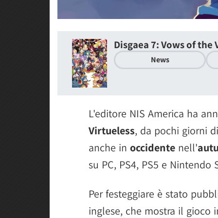
Disgaea 7: Vows of the 
News
L'editore NIS America ha an
Virtueless
, da pochi giorni d
anche in
occidente
nell'
aut
su PC, PS4, PS5 e Nintendo 
Per festeggiare è stato pubbl
inglese, che mostra il gioco 