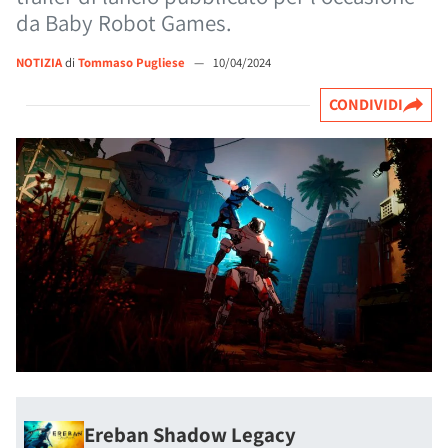
da Baby Robot Games.
NOTIZIA
di
Tommaso Pugliese
—
10/04/2024
CONDIVIDI
Ereban Shadow Legacy