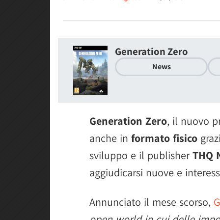
Generation Zero
News
Generation Zero
, il nuovo 
anche in
formato fisico
grazi
sviluppo e il publisher
THQ 
aggiudicarsi nuove e interessa
Annunciato il mese scorso,
G
open world in cui delle impo