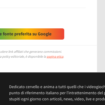
 fonte preferita su Google
ere link affiliati che generano commissioni.
 policy editoriale, è disponibile la
pagina etica
.
Dedicato cervello e anima a tutti quelli che i videogiochi
punto di riferimento italiano per l'intrattenimento del 
stupiti ogni giorno con articoli, news, video, live e prod