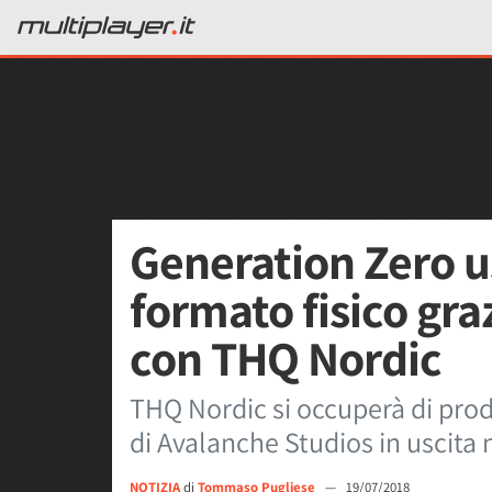
Generation Zero u
formato fisico gra
con THQ Nordic
THQ Nordic si occuperà di prod
di Avalanche Studios in uscita 
NOTIZIA
di
Tommaso Pugliese
—
19/07/2018