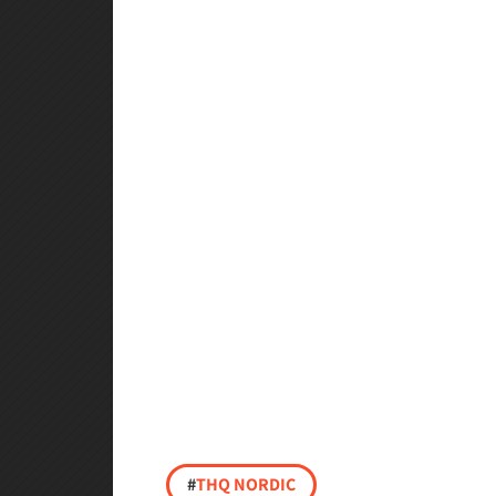
#
THQ NORDIC