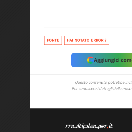
FONTE
HAI NOTATO ERRORI?
Aggiungici come
Questo contenuto potrebbe includ
Per conoscere i dettagli della nostra