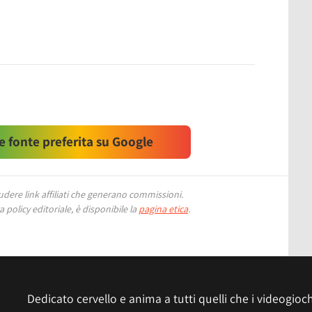
 fonte preferita su Google
ere link affiliati che generano commissioni.
 policy editoriale, è disponibile la
pagina etica
.
Dedicato cervello e anima a tutti quelli che i videogiochi