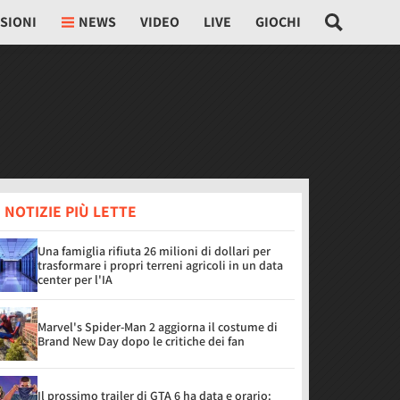
SIONI
NEWS
VIDEO
LIVE
GIOCHI
 NOTIZIE PIÙ LETTE
Una famiglia rifiuta 26 milioni di dollari per
trasformare i propri terreni agricoli in un data
center per l'IA
Marvel's Spider-Man 2 aggiorna il costume di
Brand New Day dopo le critiche dei fan
Il prossimo trailer di GTA 6 ha data e orario: