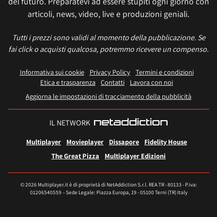
del futuro. Preparatevi ad essere stupiti ogni giorno con
articoli, news, video, live e produzioni geniali.
Tutti i prezzi sono validi al momento della pubblicazione. Se
fai click o acquisti qualcosa, potremmo ricevere un compenso.
Informativa sui cookie
Privacy Policy
Termini e condizioni
Etica e trasparenza
Contatti
Lavora con noi
Aggiorna le impostazioni di tracciamento della pubblicità
IL NETWORK
Multiplayer
Movieplayer
Dissapore
Fidelity House
The Great Pizza
Multiplayer Edizioni
© 2026 Multiplayer.it è di proprietà di NetAddiction S.r.l. REA TR - 80133 - P.iva:
01206540559 – Sede Legale: Piazza Europa, 19 - 05100 Terni (TR) Italy