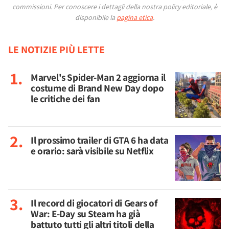
commissioni.
Per conoscere i dettagli della nostra policy editoriale, è
disponibile la
pagina etica
.
LE NOTIZIE PIÙ LETTE
Marvel's Spider-Man 2 aggiorna il
costume di Brand New Day dopo
le critiche dei fan
Il prossimo trailer di GTA 6 ha data
e orario: sarà visibile su Netflix
Il record di giocatori di Gears of
War: E-Day su Steam ha già
battuto tutti gli altri titoli della